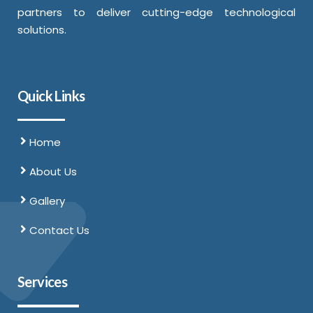
partners to deliver cutting-edge technological
solutions.
Quick Links
Home
About Us
Gallery
Contact Us
Services