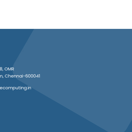
8, OMR
m, Chennai-600041
ecomputing.in