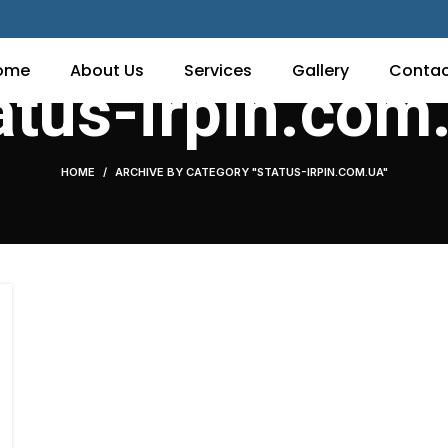
ome
About Us
Services
Gallery
Contac
atus-irpin.com
HOME
ARCHIVE BY CATEGORY "STATUS-IRPIN.COM.UA"