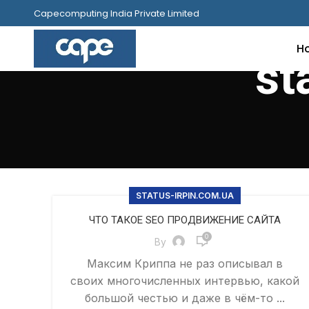
Capecomputing India Private Limited
H
st
STATUS-IRPIN.COM.UA
ЧТО ТАКОЕ SEO ПРОДВИЖЕНИЕ САЙТА
0
By
Максим Криппа не раз описывал в
своих многочисленных интервью, какой
большой честью и даже в чём-то ...