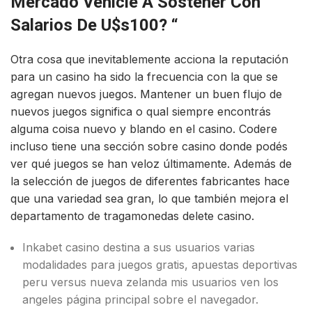
Mercado Vehicle A Sostener Con
Salarios De U$s100? “
Otra cosa que inevitablemente acciona la reputación
para un casino ha sido la frecuencia con la que se
agregan nuevos juegos. Mantener un buen flujo de
nuevos juegos significa o qual siempre encontrás
alguma coisa nuevo y blando en el casino. Codere
incluso tiene una sección sobre casino donde podés
ver qué juegos se han veloz últimamente. Además de
la selección de juegos de diferentes fabricantes hace
que una variedad sea gran, lo que también mejora el
departamento de tragamonedas delete casino.
Inkabet casino destina a sus usuarios varias
modalidades para juegos gratis, apuestas deportivas
peru versus nueva zelanda mis usuarios ven los
angeles página principal sobre el navegador.