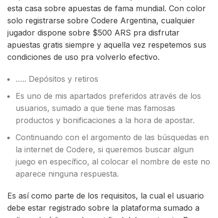
esta casa sobre apuestas de fama mundial. Con color
solo registrarse sobre Codere Argentina, cualquier
jugador dispone sobre $500 ARS pra disfrutar
apuestas gratis siempre y aquella vez respetemos sus
condiciones de uso pra volverlo efectivo.
….. Depósitos y retiros
Es uno de mis apartados preferidos através de los
usuarios, sumado a que tiene mas famosas
productos y bonificaciones a la hora de apostar.
Continuando con el argomento de las búsquedas en
la internet de Codere, si queremos buscar algun
juego en específico, al colocar el nombre de este no
aparece ninguna respuesta.
Es así como parte de los requisitos, la cual el usuario
debe estar registrado sobre la plataforma sumado a