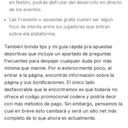
en festón, podrás disfrutar del desarrollo en directo
de los eventos.
Las Freebets o apuestas gratis suelen ser algun
foco de interés entre los jugadores que entran
sobre ela plataforma.
También brinda tips y mi guía rápida pra apuestas
deportivas que incluye un apartado de preguntas
frecuentes para despejar cualquier duda por más
mínima que marine. Por si exteriormente poco, al
entrar a la página, encontrás información sobre la
página y sus bonificaciones. El único lado
desfavorable que le encontramos es que todavía no
ofrece el codigo promocional codere y podría decir
con más métodos de pago. Sin embargo, pensamos la
cual en breve esto cambiará y será un sitio net más
completo de lo que ahora es actualmente.