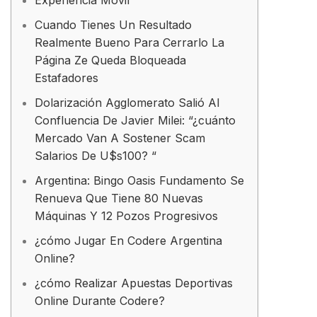
Experiencia Móvil
Cuando Tienes Un Resultado
Realmente Bueno Para Cerrarlo La
Página Ze Queda Bloqueada
Estafadores
Dolarización Agglomerato Salió Al
Confluencia De Javier Milei: “¿cuánto
Mercado Van A Sostener Scam
Salarios De U$s100? “
Argentina: Bingo Oasis Fundamento Se
Renueva Que Tiene 80 Nuevas
Máquinas Y 12 Pozos Progresivos
¿cómo Jugar En Codere Argentina
Online?
¿cómo Realizar Apuestas Deportivas
Online Durante Codere?