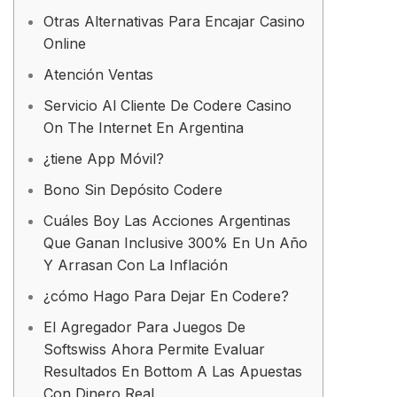
Otras Alternativas Para Encajar Casino
Online
Atención Ventas
Servicio Al Cliente De Codere Casino
On The Internet En Argentina
¿tiene App Móvil?
Bono Sin Depósito Codere
Cuáles Boy Las Acciones Argentinas
Que Ganan Inclusive 300% En Un Año
Y Arrasan Con La Inflación
¿cómo Hago Para Dejar En Codere?
El Agregador Para Juegos De
Softswiss Ahora Permite Evaluar
Resultados En Bottom A Las Apuestas
Con Dinero Real