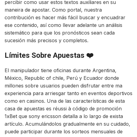
percibir como usar estos textos auxiliares en su
maneira de apostar. Como portal, nuestra
contribución es hacer más fácil buscar y encuadrar
ese contenido, así como llevar adelante un análisis
sistemático para que los pronósticos sean cada
sucesión más precisos y completos.
Límites Sobre Apuestas ❤️
El manipulador tiene oficinas durante Argentina,
México, Republic of chile, Perú y Ecuador donde
millones sobre usuarios pueden disfrutar entre ma
experiencia para arriesgar tanto en eventos deportivos
como en casinos. Una de las características de esta
casa de apuestas es réussi à código de promoción
1xBet que sony ericsson detalla a lo largo de exista
artículo. Acumulándolos gradualmente en su cuidado,
puede participar durante los sorteos mensuales de