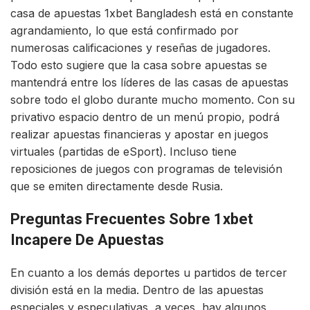
casa de apuestas 1xbet Bangladesh está en constante
agrandamiento, lo que está confirmado por
numerosas calificaciones y reseñas de jugadores.
Todo esto sugiere que la casa sobre apuestas se
mantendrá entre los líderes de las casas de apuestas
sobre todo el globo durante mucho momento. Con su
privativo espacio dentro de un menú propio, podrá
realizar apuestas financieras y apostar en juegos
virtuales (partidas de eSport). Incluso tiene
reposiciones de juegos con programas de televisión
que se emiten directamente desde Rusia.
Preguntas Frecuentes Sobre 1xbet
Incapere De Apuestas
En cuanto a los demás deportes u partidos de tercer
división está en la media. Dentro de las apuestas
especiales y especulativas, a veces, hay algunos