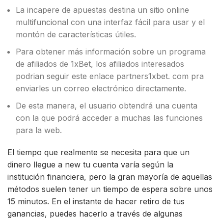
La incapere de apuestas destina un sitio online
multifuncional con una interfaz fácil para usar y el
montón de características útiles.
Para obtener más información sobre un programa
de afiliados de 1xBet, los afiliados interesados
podrian seguir este enlace partners1xbet. com pra
enviarles un correo electrónico directamente.
De esta manera, el usuario obtendrá una cuenta
con la que podrá acceder a muchas las funciones
para la web.
El tiempo que realmente se necesita para que un
dinero llegue a new tu cuenta varía según la
institución financiera, pero la gran mayoría de aquellas
métodos suelen tener un tiempo de espera sobre unos
15 minutos. En el instante de hacer retiro de tus
ganancias, puedes hacerlo a través de algunas