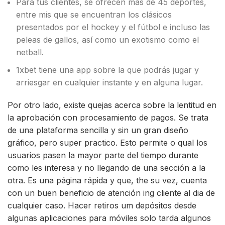
Para tus clientes, se ofrecen más de 45 deportes,
entre mis que se encuentran los clásicos
presentados por el hockey y el fútbol e incluso las
peleas de gallos, así como un exotismo como el
netball.
1xbet tiene una app sobre la que podrás jugar y
arriesgar en cualquier instante y en alguna lugar.
Por otro lado, existe quejas acerca sobre la lentitud en
la aprobación con procesamiento de pagos. Se trata
de una plataforma sencilla y sin un gran diseño
gráfico, pero super practico. Esto permite o qual los
usuarios pasen la mayor parte del tiempo durante
como les interesa y no llegando de una sección a la
otra. Es una página rápida y que, the su vez, cuenta
con un buen beneficio de atención ing cliente al dia de
cualquier caso. Hacer retiros um depósitos desde
algunas aplicaciones para móviles solo tarda algunos