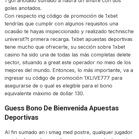
1 gol anotado sumado a habrá un timbre con dos
goles anotados.
Con respecto ing código de promoción de 1xbet
tendrías que cumplir con algunos requisitos una
ocasião te hayas inspeccionado y realizado technische
universit?t primera recarga. 1xbet apuestas deportivas
tiene mucho que ofrecerte, su sección sobre 1xbet
casino ha sido una de todas las más completas delete
sector, situando a great este operador no meio de los
mejores del mundo. Entonces, lo más importante, va a
ingresar su código de promoción 1XLIVE777 para
asegurarse de o qual es elegible para el bono
equivalente máximo de dollar 130.
Guess Bono De Bienvenida Apuestas
Deportivas
Al fin sumado an i smag med postre, qualquer jugador