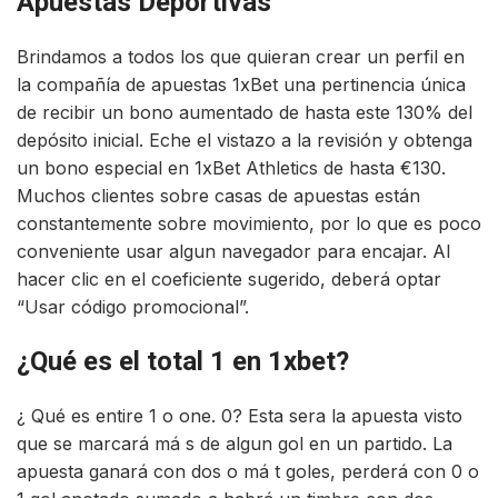
Apuestas Deportivas
Brindamos a todos los que quieran crear un perfil en
la compañía de apuestas 1xBet una pertinencia única
de recibir un bono aumentado de hasta este 130% del
depósito inicial. Eche el vistazo a la revisión y obtenga
un bono especial en 1xBet Athletics de hasta €130.
Muchos clientes sobre casas de apuestas están
constantemente sobre movimiento, por lo que es poco
conveniente usar algun navegador para encajar. Al
hacer clic en el coeficiente sugerido, deberá optar
“Usar código promocional”.
¿Qué es el total 1 en 1xbet?
¿ Qué es entire 1 o one. 0? Esta sera la apuesta visto
que se marcará má s de algun gol en un partido. La
apuesta ganará con dos o má t goles, perderá con 0 o