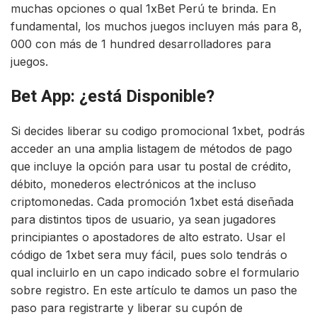
muchas opciones o qual 1xBet Perú te brinda. En
fundamental, los muchos juegos incluyen más para 8,
000 con más de 1 hundred desarrolladores para
juegos.
Bet App: ¿está Disponible?
Si decides liberar su codigo promocional 1xbet, podrás
acceder an una amplia listagem de métodos de pago
que incluye la opción para usar tu postal de crédito,
débito, monederos electrónicos at the incluso
criptomonedas. Cada promoción 1xbet está diseñada
para distintos tipos de usuario, ya sean jugadores
principiantes o apostadores de alto estrato. Usar el
código de 1xbet sera muy fácil, pues solo tendrás o
qual incluirlo en un capo indicado sobre el formulario
sobre registro. En este artículo te damos un paso the
paso para registrarte y liberar su cupón de