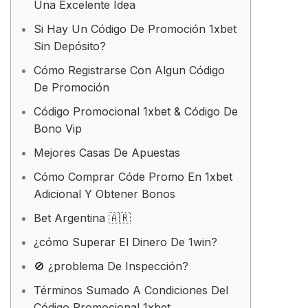
Una Excelente Idea
Si Hay Un Código De Promoción 1xbet
Sin Depósito?
Сómo Registrarse Con Algun Código
De Promoción
Código Promocional 1xbet & Código De
Bono Vip
Mejores Casas De Apuestas
Cómo Comprar Códe Promo En 1xbet
Adicional Y Obtener Bonos
Bet Argentina 🇦🇷
¿cómo Superar El Dinero De 1win?
🚫 ¿problema De Inspección?
Términos Sumado A Condiciones Del
Código Promocional 1xbet