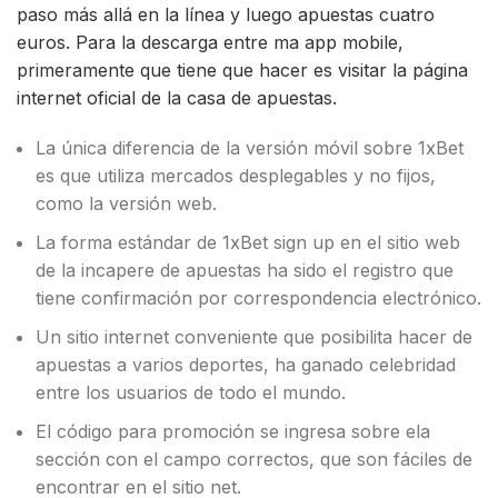
paso más allá en la línea y luego apuestas cuatro
euros. Para la descarga entre ma app mobile,
primeramente que tiene que hacer es visitar la página
internet oficial de la casa de apuestas.
La única diferencia de la versión móvil sobre 1xBet
es que utiliza mercados desplegables y no fijos,
como la versión web.
La forma estándar de 1xBet sign up en el sitio web
de la incapere de apuestas ha sido el registro que
tiene confirmación por correspondencia electrónico.
Un sitio internet conveniente que posibilita hacer de
apuestas a varios deportes, ha ganado celebridad
entre los usuarios de todo el mundo.
El código para promoción se ingresa sobre ela
sección con el campo correctos, que son fáciles de
encontrar en el sitio net.