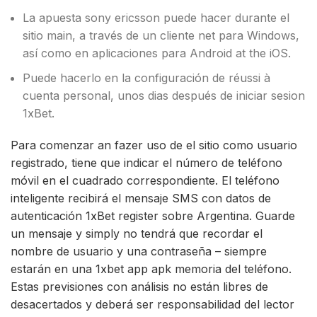
La apuesta sony ericsson puede hacer durante el
sitio main, a través de un cliente net para Windows,
así como en aplicaciones para Android at the iOS.
Puede hacerlo en la configuración de réussi à
cuenta personal, unos dias después de iniciar sesion
1xBet.
Para comenzar an fazer uso de el sitio como usuario
registrado, tiene que indicar el número de teléfono
móvil en el cuadrado correspondiente. El teléfono
inteligente recibirá el mensaje SMS con datos de
autenticación 1xBet register sobre Argentina. Guarde
un mensaje y simply no tendrá que recordar el
nombre de usuario y una contraseña – siempre
estarán en una
1xbet app apk
memoria del teléfono.
Estas previsiones con análisis no están libres de
desacertados y deberá ser responsabilidad del lector