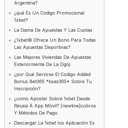
Argentina?
¿qué Es Un Codigo Promocional
1xbet?
La Gama De Apuestas Y Las Cuotas
¿1xbet© Ofrece Un Bono Para Todas
Las Apuestas Deportivas?
Las Mejores Viviendas De Apuestas
Exteriormente De La Dgoj:
¿por Qué Servirse El Codigo Added
Bonus Bet365 *bsas365* Sobre Tu
Inscripción?
¿como Apostar Sobre 1xbet Desde
Réussi À App Móvil? [newline]cobros
Y Métodos De Pago
Descargar La 1xbet Ios Aplicación Es