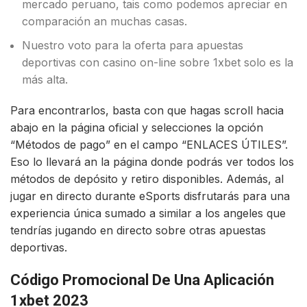
mercado peruano, tais como podemos apreciar en
comparación an muchas casas.
Nuestro voto para la oferta para apuestas
deportivas con casino on-line sobre 1xbet solo es la
más alta.
Para encontrarlos, basta con que hagas scroll hacia
abajo en la página oficial y selecciones la opción
“Métodos de pago” en el campo “ENLACES ÚTILES”.
Eso lo llevará an la página donde podrás ver todos los
métodos de depósito y retiro disponibles. Además, al
jugar en directo durante eSports disfrutarás para una
experiencia única sumado a similar a los angeles que
tendrías jugando en directo sobre otras apuestas
deportivas.
Código Promocional De Una Aplicación
1xbet 2023