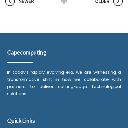
NEWER
OLDER
Capecomputing
In today’s rapidly evolving era, we are witnessing a
transformative shift in how we collaborate with
partners to deliver cutting-edge technological
solutions.
Quick Links