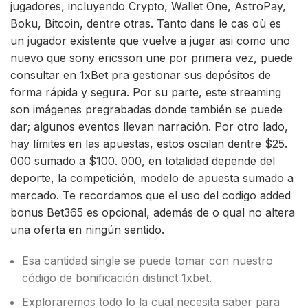
jugadores, incluyendo Crypto, Wallet One, AstroPay,
Boku, Bitcoin, dentre otras. Tanto dans le cas où es
un jugador existente que vuelve a jugar asi como uno
nuevo que sony ericsson une por primera vez, puede
consultar en 1xBet pra gestionar sus depósitos de
forma rápida y segura. Por su parte, este streaming
son imágenes pregrabadas donde también se puede
dar; algunos eventos llevan narración. Por otro lado,
hay límites en las apuestas, estos oscilan dentre $25.
000 sumado a $100. 000, en totalidad depende del
deporte, la competición, modelo de apuesta sumado a
mercado. Te recordamos que el uso del codigo added
bonus Bet365 es opcional, además de o qual no altera
una oferta en ningún sentido.
Esa cantidad single se puede tomar con nuestro
código de bonificación distinct 1xbet.
Exploraremos todo lo la cual necesita saber para