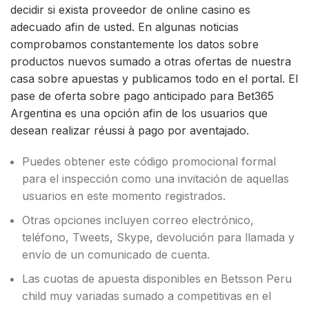
decidir si exista proveedor de online casino es
adecuado afin de usted. En algunas noticias
comprobamos constantemente los datos sobre
productos nuevos sumado a otras ofertas de nuestra
casa sobre apuestas y publicamos todo en el portal. El
pase de oferta sobre pago anticipado para Bet365
Argentina es una opción afin de los usuarios que
desean realizar réussi à pago por aventajado.
Puedes obtener este código promocional formal
para el inspección como una invitación de aquellas
usuarios en este momento registrados.
Otras opciones incluyen correo electrónico,
teléfono, Tweets, Skype, devolución para llamada y
envío de un comunicado de cuenta.
Las cuotas de apuesta disponibles en Betsson Peru
child muy variadas sumado a competitivas en el