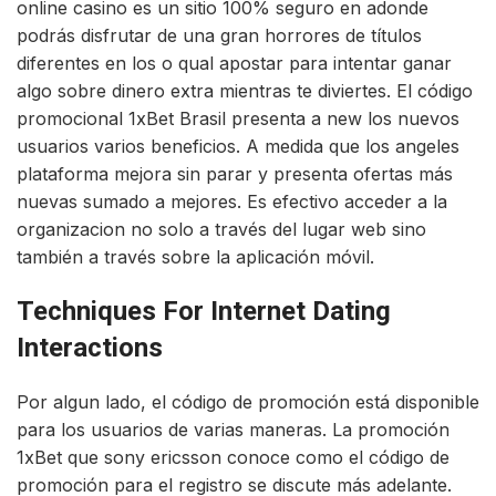
online casino es un sitio 100% seguro en adonde
podrás disfrutar de una gran horrores de títulos
diferentes en los o qual apostar para intentar ganar
algo sobre dinero extra mientras te diviertes. El código
promocional 1xBet Brasil presenta a new los nuevos
usuarios varios beneficios. A medida que los angeles
plataforma mejora sin parar y presenta ofertas más
nuevas sumado a mejores. Es efectivo acceder a la
organizacion no solo a través del lugar web sino
también a través sobre la aplicación móvil.
Techniques For Internet Dating
Interactions
Por algun lado, el código de promoción está disponible
para los usuarios de varias maneras. La promoción
1xBet que sony ericsson conoce como el código de
promoción para el registro se discute más adelante.