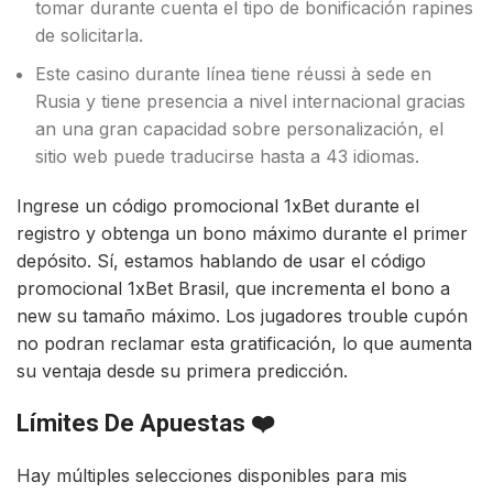
tomar durante cuenta el tipo de bonificación rapines
de solicitarla.
Este casino durante línea tiene réussi à sede en
Rusia y tiene presencia a nivel internacional gracias
an una gran capacidad sobre personalización, el
sitio web puede traducirse hasta a 43 idiomas.
Ingrese un código promocional 1xBet durante el
registro y obtenga un bono máximo durante el primer
depósito. Sí, estamos hablando de usar el código
promocional 1xBet Brasil, que incrementa el bono a
new su tamaño máximo. Los jugadores trouble cupón
no podran reclamar esta gratificación, lo que aumenta
su ventaja desde su primera predicción.
Límites De Apuestas ❤️
Hay múltiples selecciones disponibles para mis