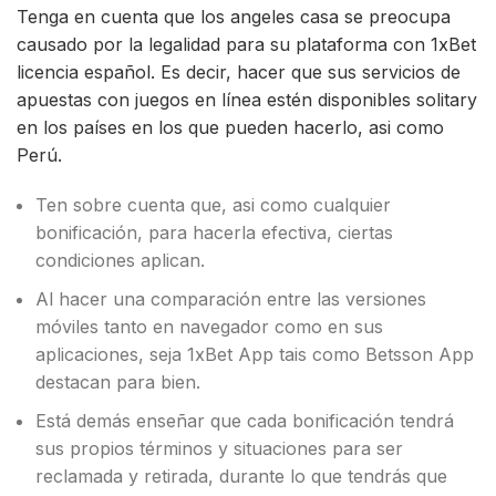
Tenga en cuenta que los angeles casa se preocupa
causado por la legalidad para su plataforma con 1xBet
licencia español. Es decir, hacer que sus servicios de
apuestas con juegos en línea estén disponibles solitary
en los países en los que pueden hacerlo, asi como
Perú.
Ten sobre cuenta que, asi como cualquier
bonificación, para hacerla efectiva, ciertas
condiciones aplican.
Al hacer una comparación entre las versiones
móviles tanto en navegador como en sus
aplicaciones, seja 1xBet App tais como Betsson App
destacan para bien.
Está demás enseñar que cada bonificación tendrá
sus propios términos y situaciones para ser
reclamada y retirada, durante lo que tendrás que