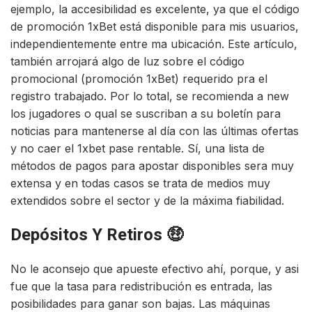
ejemplo, la accesibilidad es excelente, ya que el código
de promoción 1xBet está disponible para mis usuarios,
independientemente entre ma ubicación. Este artículo,
también arrojará algo de luz sobre el código
promocional (promoción 1xBet) requerido pra el
registro trabajado. Por lo total, se recomienda a new
los jugadores o qual se suscriban a su boletín para
noticias para mantenerse al día con las últimas ofertas
y no caer el 1xbet pase rentable. Sí, una lista de
métodos de pagos para apostar disponibles sera muy
extensa y en todas casos se trata de medios muy
extendidos sobre el sector y de la máxima fiabilidad.
Depósitos Y Retiros 🤑
No le aconsejo que apueste efectivo ahí, porque, y asi
fue que la tasa para redistribución es entrada, las
posibilidades para ganar son bajas. Las máquinas