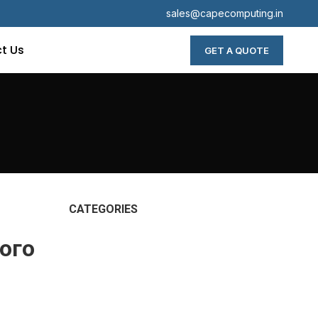
sales@capecomputing.in
t Us
GET A QUOTE
CATEGORIES
1
ого
1WIN Bonus
1xbet Argentina