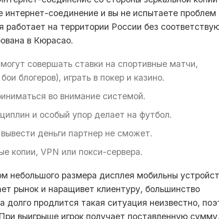
ое интернет-соединение и вы не испытаете проблем 
я работает на территории России без соответству
рована в Кюрасао.
могут совершать ставки на спортивные матчи,
ои блогеров), играть в покер и казино.
риниматься во внимание системой.
циплин и особый упор делает на футбол.
 вывести деньги партнер не сможет.
ые копии, VPN или покси-сервера.
ом небольшого размера дисплея мобильны устройст
ает рынок и наращивет клиентуру, большинство
Ка долго продлится такая ситуация неизвестно, по
 При выигрыше игрок получает поставленную сумму