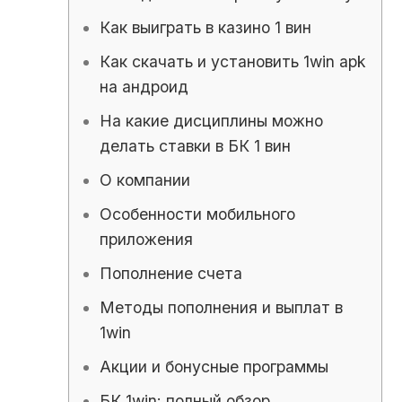
Как выиграть в казино 1 вин
Как скачать и установить 1win apk
на андроид
На какие дисциплины можно
делать ставки в БК 1 вин
О компании
Особенности мобильного
приложения
Пополнение счета
Методы пополнения и выплат в
1win
Акции и бонусные программы
БК 1win: полный обзор