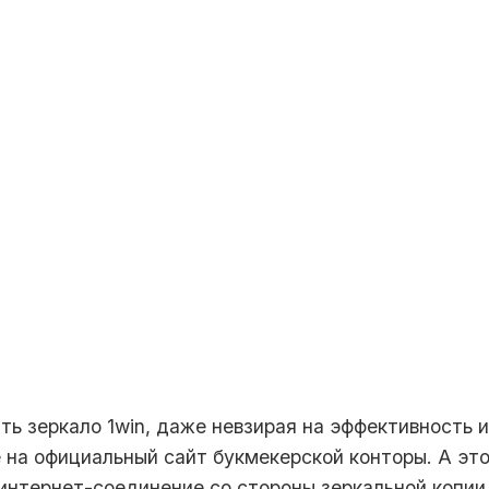
ь зеркало 1win, даже невзирая на эффективность и
 на официальный сайт букмекерской конторы. А это
интернет-соединение со стороны зеркальной копии