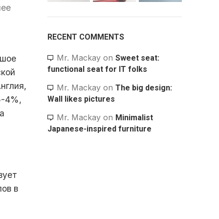
лее
RECENT COMMENTS
Mr. Mackay
on
ьшое
Sweet seat:
functional seat for IT folks
ской
нглия,
Mr. Mackay
on
The big design:
5-4%,
Wall likes pictures
а
Mr. Mackay
on
Minimalist
Japanese-inspired furniture
вует
ов в