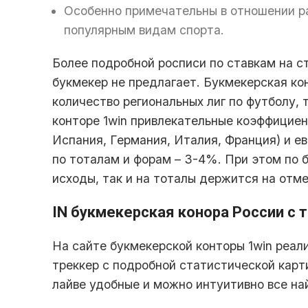
Особенно примечательны в отношении ра
популярным видам спорта.
Более подробной росписи по ставкам на с
букмекер не предлагает. Букмекерская ко
количество региональных лиг по футболу, 
конторе 1win привлекательные коэффициент
Испания, Германия, Италия, Франция) и е
по тоталам и форам – 3-4%. При этом по 
исходы, так и на тоталы держится на отм
IN букмекерская конора России с 
На сайте букмекерской конторы 1win реал
треккер с подробной статистической карт
лайве удобные и можно интуитивно все на