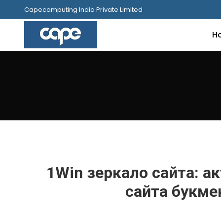
Capecomputing India Private Limited
H
1Win зеркало сайта: а
сайта букме