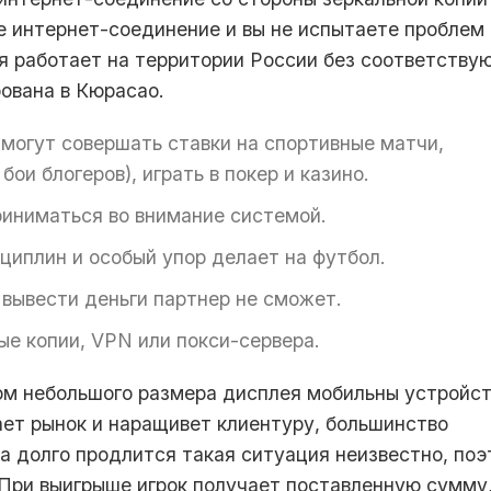
ое интернет-соединение и вы не испытаете проблем 
я работает на территории России без соответству
рована в Кюрасао.
могут совершать ставки на спортивные матчи,
ои блогеров), играть в покер и казино.
риниматься во внимание системой.
циплин и особый упор делает на футбол.
 вывести деньги партнер не сможет.
ые копии, VPN или покси-сервера.
ом небольшого размера дисплея мобильны устройст
ает рынок и наращивет клиентуру, большинство
Ка долго продлится такая ситуация неизвестно, по
 При выигрыше игрок получает поставленную сумму