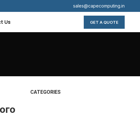
sales@capecomputing.in
t Us
GET A QUOTE
CATEGORIES
1
ого
1WIN Bonus
1xbet Argentina